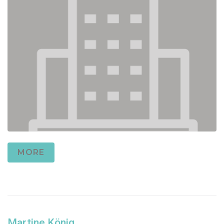
MORE
Martine König