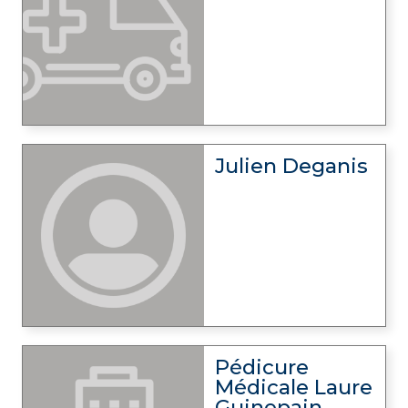
Julien Deganis
Pédicure
Médicale Laure
Guinepain