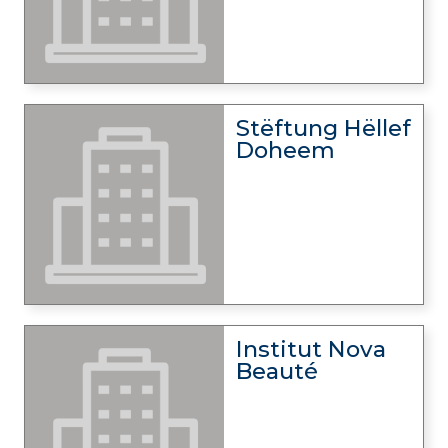
Stëftung Hëllef
Doheem
Institut Nova
Beauté