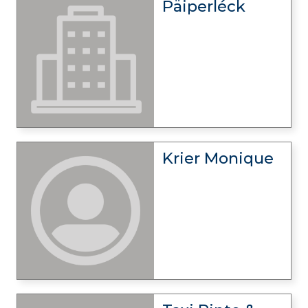
Päiperléck
Krier Monique