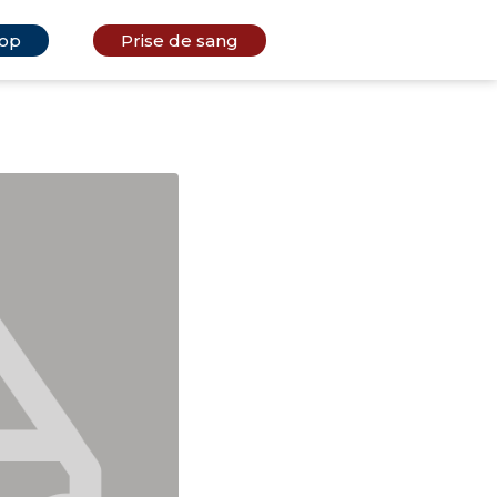
op
Prise de sang