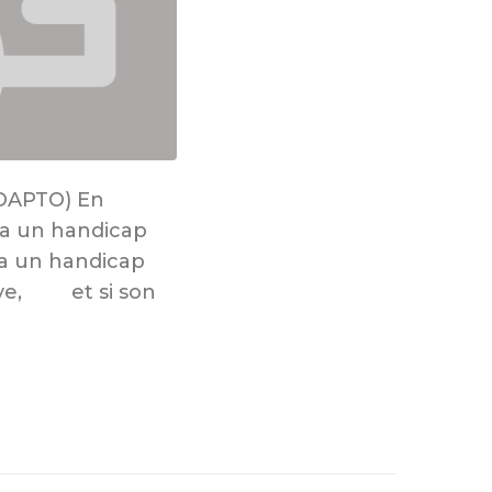
ADAPTO) En
: a un handicap
a un handicap
rave, et si son