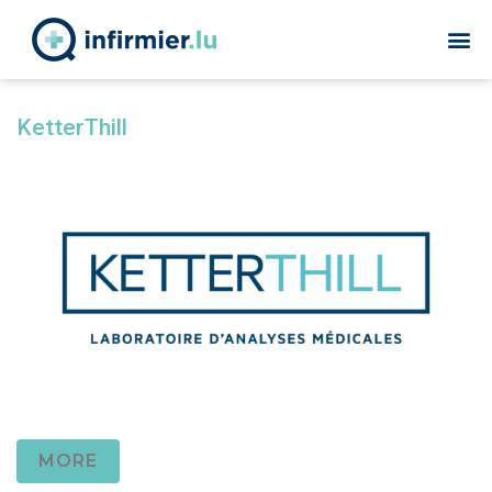
KetterThill
MORE