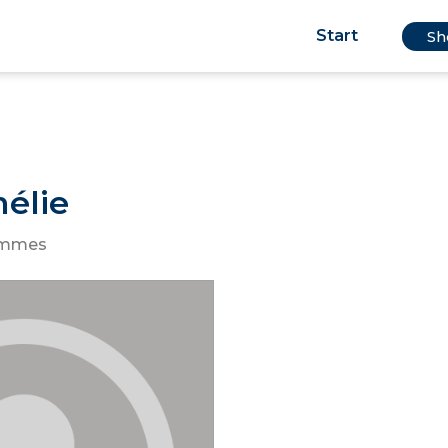
Start
Sh
élie
emmes