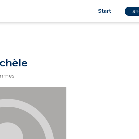
Start
Sh
chèle
emmes