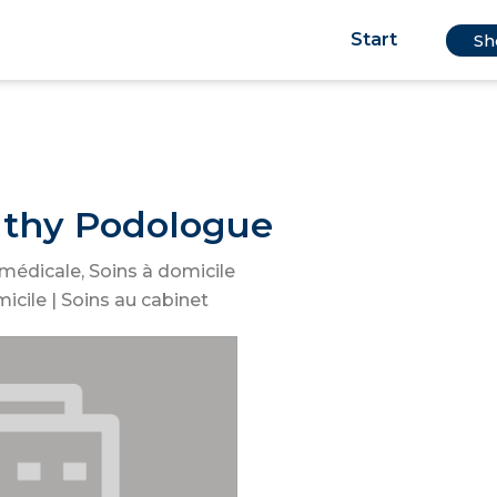
Start
Sh
athy Podologue
 médicale
,
Soins à domicile
micile
|
Soins au cabinet