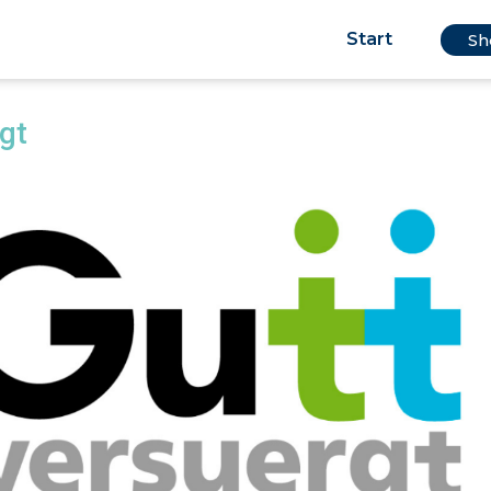
Start
Sh
gt