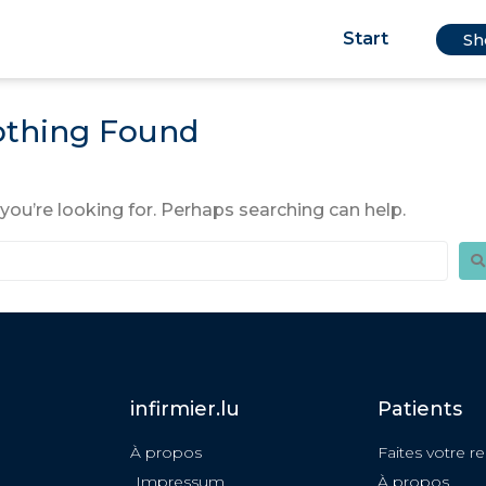
Start
Sh
thing Found
you’re looking for. Perhaps searching can help.
infirmier.lu
Patients
À propos
Faites votre r
Impressum
À propos